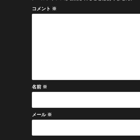
ー
コメント
※
シ
ョ
ン
名前
※
メール
※