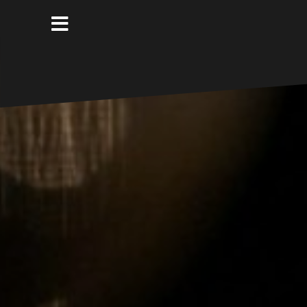
コ
ン
テ
ン
ツ
へ
ス
キ
ッ
プ