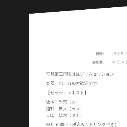
2026-
日時:
M.C.￥3
参加費:
毎月第三日曜は昼ジャムセッション！
楽器、ボーカル大歓迎です。
【セッションホスト】
坂本 千恵（ｐ）
越野 振人（ｗｂ）
古山 雄大（ｄｒ）
ＭＣ￥3000（税込み１ドリンク付き）