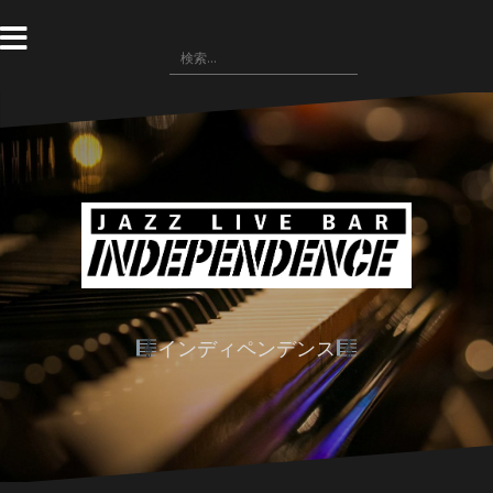
コ
ン
検
テ
索:
ン
ツ
へ
ス
キ
ッ
プ
インディペンデンス