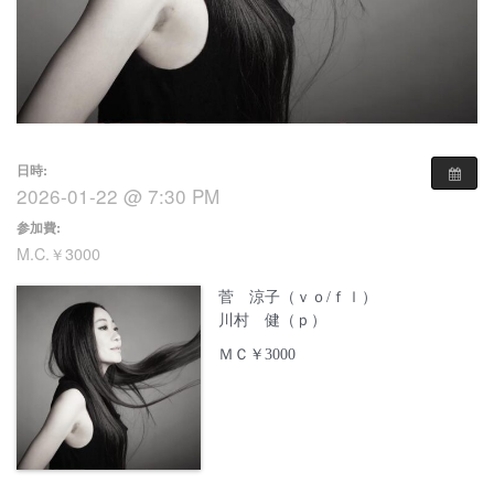
日時:
2026-01-22 @ 7:30 PM
参加費:
M.C.￥3000
菅 涼子（ｖｏ/ｆｌ）
川村 健（ｐ）
ＭＣ￥3000