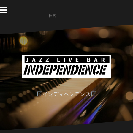
コ
ン
検
テ
索:
ン
ツ
へ
ス
キ
ッ
プ
インディペンデンス