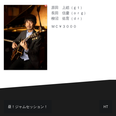
原田 上総（ｇｔ）
長田 信慶（ｏｒｇ）
柳沼 佑育（ｄｒ）
ＭＣ￥３０００
投
昼！ジャムセッション！
HT
稿