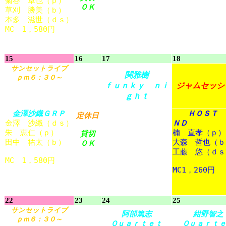
菊谷
卓也
（ｐ）
ﾌｸﾀﾞ ﾖｼﾔ(ｔｐ）
ﾄｵｲ ﾀﾞｲｽｹ(e
ＯＫ
草刈
勝美
（ｂ）
矢吹
卓
（ｐ）
今泉
総
之
輔
（
本多
滋
世
（ｄｓ）
菅井
伸行
（ｂ）
ｓ）
MC 1，580
円
竹森
正幸
（ｄｓ）
MC 2，630
円
MC 2，630
円
15
16
17
18
サンセットライブ
関
雅樹
ｐｍ６：３０～
ｆｕｎｋｙ ｎｉ
ジャムセッシ
ｇｈｔ
金澤
沙織
ＧＲＰ
関
雅樹
（ｇｔ）
ＨＯＳＴ 
定休日
金澤
沙織
（ｄｓ）
大久保
治
信
（ｐ）
ＮＤ
朱
恵
仁
（ｐ）
大野
弘毅
（ｂ）
楠
直孝
（ｐ）
貸切
田中
祐
太
（ｂ）
阿久井
喜一郎
（ｄ
大森
哲也
（ｂ
ＯＫ
ｓ）
工藤
悠
（ｄｓ
MC 1，580
円
MC 2，630
円
MC1，260
円
22
23
24
25
サンセットライブ
阿部
篤志
紺野
智之
ｐｍ６：３０～
Ｑｕａｒｔｅｔ
Ｑｕａｒｔ