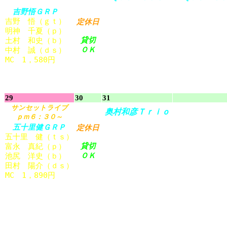
吉野
悟
ＧＲＰ
阿部
篤志
（ｐ）
紺野
智之
（ｄ
吉野
悟
（ｇｔ）
中
江
裕
気
（ｔｓ）
小松
雄
大
（ｔ
定休日
明神
千夏
（ｐ）
中林
薫
平
（ｂ）
熊谷
泰昌
（ｐ
貸切
土村
和
史
（ｂ）
秋葉
正樹
（ｄｓ）
安東
昇
（ｂ）
ＯＫ
中村
誠
（ｄｓ）
MC 2，630
円
MC 2，630
円
MC 1，580
円
29
30
31
サンセットライブ
奥村
和彦
Ｔｒｉｏ
ｐｍ６：３０～
五十
里
健
ＧＲＰ
奥村
和彦
（ｐ）
定休日
五十
里
健
（ｔｓ）
安東
昇
（ｂ）
貸切
富永
真紀
（ｐ）
伊藤
宏樹
（ｄｓ）
ＯＫ
池尻
洋
史
（ｂ）
田村
陽介
（ｄｓ）
MC 2，630
円
MC 1，890
円