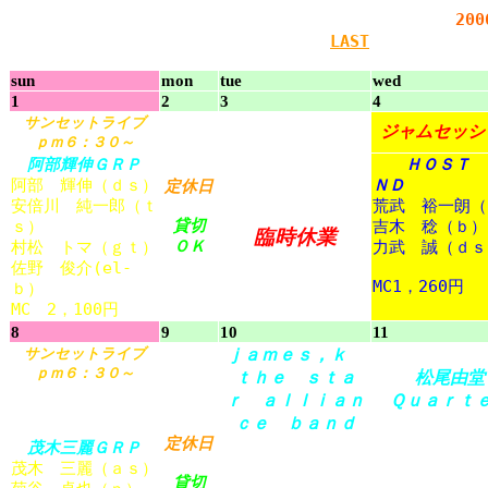
20
LAST
sun
mon
tue
wed
1
2
3
4
サンセットライブ
ジャムセッシ
ｐｍ６：３０～
阿部
輝
伸
ＧＲＰ
ＨＯＳＴ 
阿部
輝
伸
（ｄｓ）
ＮＤ
定休日
安倍川
純一郎
（ｔ
荒武
裕
一朗
（
貸切
ｓ）
吉木
稔
（ｂ）
臨時
休業
ＯＫ
村松
トマ（ｇｔ）
力
武
誠
（ｄｓ
佐野
俊介
(el-
MC1，260
円
ｂ）
MC 2，100
円
8
9
10
11
ｊａｍｅｓ，ｋ
サンセットライブ
ｐｍ６：３０～
ｔｈｅ ｓｔａ
松尾
由
堂
ｒ ａｌｌｉａｎ
Ｑｕａｒｔ
ｃｅ ｂａｎｄ
定休日
茂木
三
麗
ＧＲＰ
Ｊａｍｅｓ，Ｋ（ｖ
松尾
由
堂
（ｇ
茂木
三
麗
（ａｓ）
ｏ）
森田
修史
（ｔ
貸切