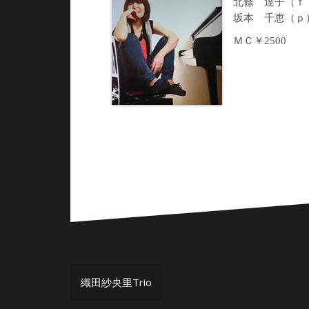
北條 達子（ｆ
坂本 千恵（ｐ
ＭＣ￥2500
投
織田紗央里Trio
稿