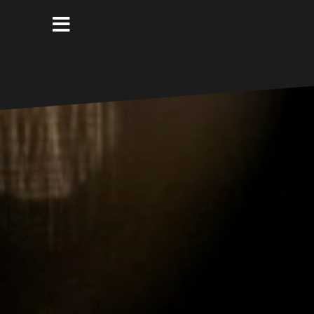
コ
ン
テ
ン
ツ
へ
ス
キ
ッ
プ