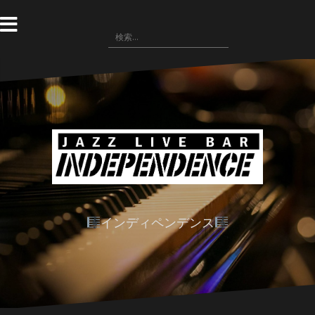
コ
ン
検
テ
索:
ン
ツ
へ
ス
キ
ッ
プ
インディペンデンス