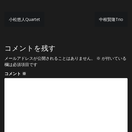
投
小松悠人Quartet
中根賢隆Trio
稿
ナ
ビ
コメントを残す
ゲ
メールアドレスが公開されることはありません。
※
が付いている
ー
欄は必須項目です
シ
コメント
※
ョ
ン