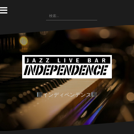
コ
ン
検
テ
索:
ン
ツ
へ
ス
キ
ッ
プ
インディペンデンス