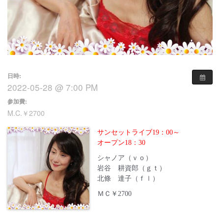
日時:
2022-05-28 @ 7:00 PM
参加費:
M.C.￥2700
サンセットライブ19：00～
オープン18：30
シャノア（ｖｏ）
岩谷 耕資郎（ｇｔ）
北條 達子（ｆｌ）
ＭＣ￥2700