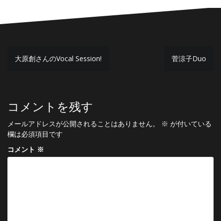
投
大原創さんのVocal Session!
菅涼子Duo
稿
ナ
ビ
コメントを残す
ゲ
メールアドレスが公開されることはありません。
※
が付いている
ー
欄は必須項目です
シ
コメント
※
ョ
ン