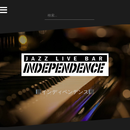
コ
ン
検
テ
索:
ン
ツ
へ
ス
キ
ッ
プ
インディペンデンス