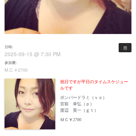
日時:
2025-09-15 @ 7:30 PM
参加費:
M.C.￥2700
祝日ですが平日のタイムスケジュー
ルです
ボンバードラミ（ｖｏ）
宮前 幸弘（ｐ）
渡辺 英一（ｇｔ）
ＭＣ￥2700