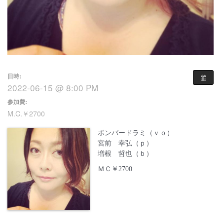
日時:
2022-06-15 @ 8:00 PM
参加費:
M.C.￥2700
ボンバードラミ（ｖｏ）
宮前 幸弘（ｐ）
増根 哲也（ｂ）
ＭＣ￥2700