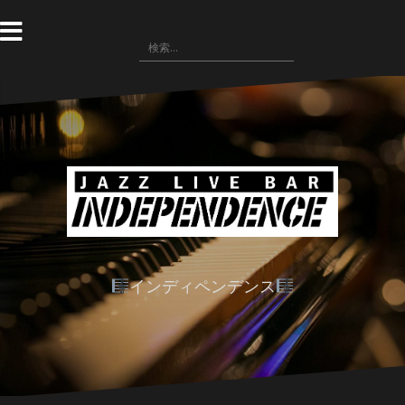
コ
ン
検
テ
索:
ン
ツ
へ
ス
キ
ッ
プ
インディペンデンス