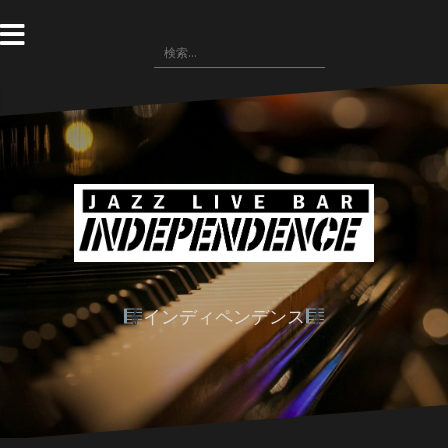
コ
ン
検
テ
索:
ン
ツ
へ
ス
キ
ッ
プ
インディペンデンス