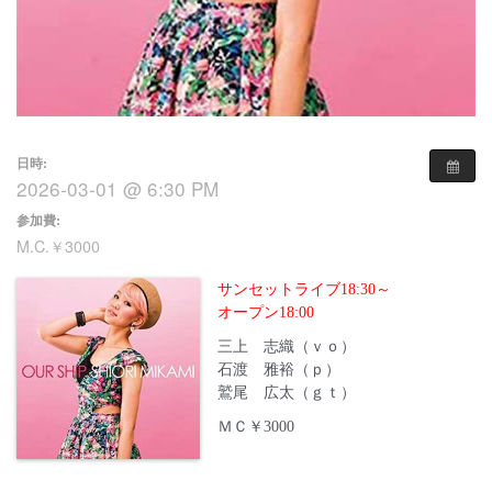
日時:
2026-03-01 @ 6:30 PM
参加費:
M.C.￥3000
サンセットライブ18:30～
オープン18:00
三上 志織（ｖｏ）
石渡 雅裕（ｐ）
鷲尾 広太（ｇｔ）
ＭＣ￥3000