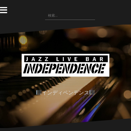
コ
ン
検
テ
索:
ン
ツ
へ
ス
キ
ッ
プ
インディペンデンス