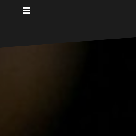
コ
ン
テ
ン
ツ
へ
ス
キ
ッ
プ