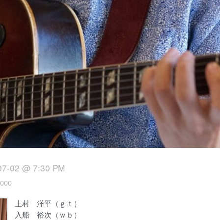
07-02 @ 7:30 PM
000
上村 洋平（ｇｔ）
入船 裕次（ｗｂ）