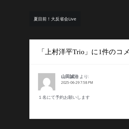
投
夏目前！大反省会Live
稿
ナ
ビ
「
上村洋平Trio
」に1件のコ
ゲ
ー
シ
より:
山田誠治
ョ
2025-06-29 7:58 PM
ン
１名にて予約お願いします