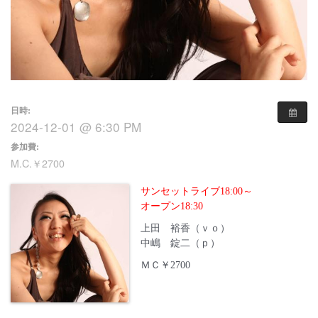
日時:
2024-12-01 @ 6:30 PM
参加費:
M.C.￥2700
サンセットライブ18:00～
オープン18:30
上田 裕香（ｖｏ）
中嶋 錠二（ｐ）
ＭＣ￥2700