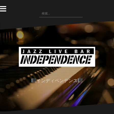
コ
ン
検
テ
索:
ン
ツ
へ
ス
キ
ッ
プ
インディペンデンス