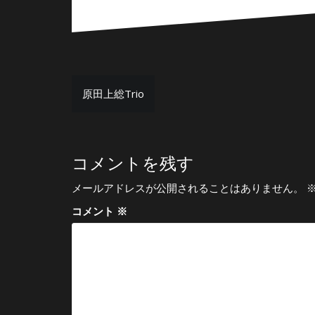
投
原田上総Trio
稿
ナ
ビ
コメントを残す
ゲ
メールアドレスが公開されることはありません。
ー
コメント
※
シ
ョ
ン