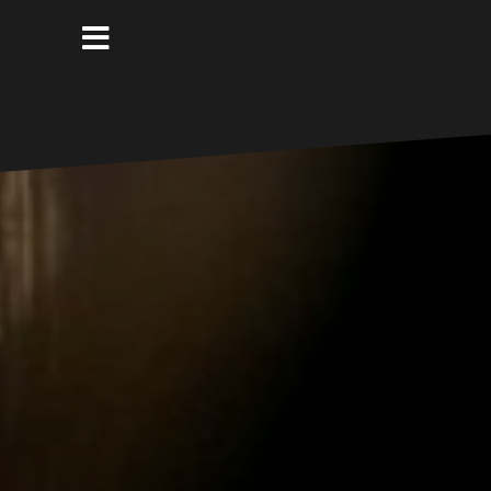
コ
ン
テ
ン
ツ
へ
ス
キ
ッ
プ