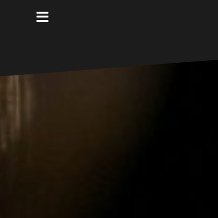
コ
ン
テ
ン
ツ
へ
ス
キ
ッ
プ