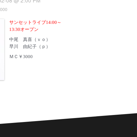
02-08 @ 2:00 PM
000
サンセットライブ14:00～
13:30オープン
中尾 真喜（ｖｏ）
早川 由紀子（ｐ）
ＭＣ￥3000