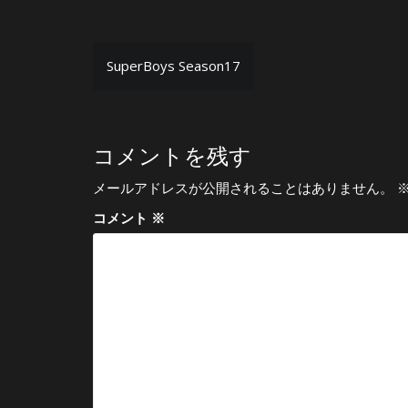
投
SuperBoys Season17
稿
ナ
ビ
コメントを残す
ゲ
メールアドレスが公開されることはありません。
ー
コメント
※
シ
ョ
ン