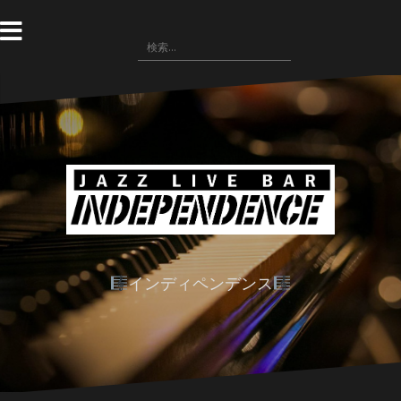
コ
ン
検
テ
索:
ン
ツ
へ
ス
キ
ッ
プ
インディペンデンス