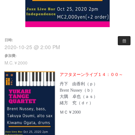
日時:
2020-10-25 @ 2:00 PM
参加費:
M.C.￥2000
アフタヌーンライブ１４：００～
丹下 由香利（ｐ）
Brent Nussey（ｂ）
大隅 卓也（ａｓ）
緒方 究（ｄｒ）
ＭＣ￥2000