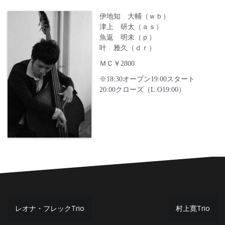
伊地知 大輔（ｗｂ）
津上 研太（ａｓ）
魚返 明未（ｐ）
叶 雅久（ｄｒ）
ＭＣ￥2800
※18:30オープン19:00スタート
20:00クローズ（L.O19:00）
投
レオナ・フレックTrio
村上寛Trio
稿