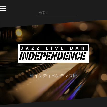
コ
ン
検
テ
索:
ン
ツ
へ
ス
キ
ッ
プ
インディペンデンス