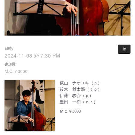
日時:
2024-11-08 @ 7:30 PM
参加費:
M.C.￥3000
俵山 ナオユキ（ｐ）
鈴木 雄太郎（ｔｐ）
伊藤 駿介（ｐ）
豊田 一樹（ｄｒ）
ＭＣ￥3000