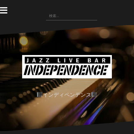
コ
ン
検
テ
索:
ン
ツ
へ
ス
キ
ッ
プ
インディペンデンス