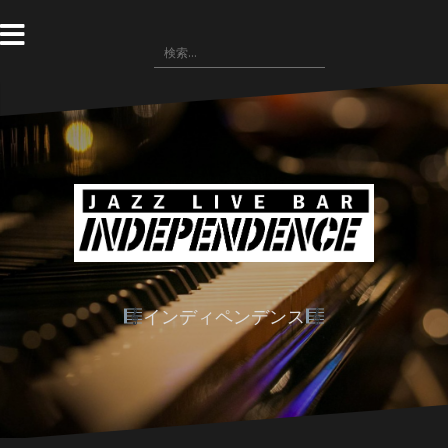
コ
ン
検
テ
索:
ン
ツ
へ
ス
キ
ッ
プ
インディペンデンス