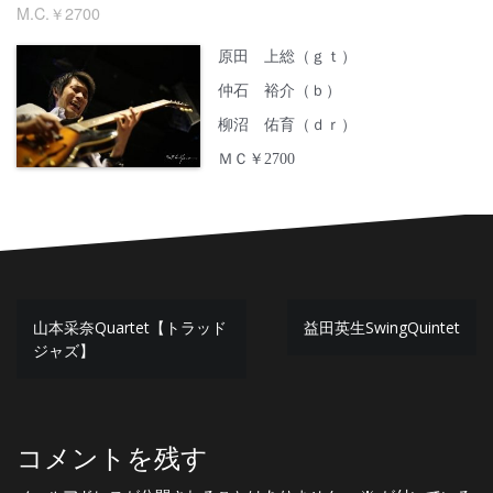
M.C.￥2700
原田 上総（ｇｔ）
仲石 裕介（ｂ）
柳沼 佑育（ｄｒ）
ＭＣ￥2700
投
山本采奈Quartet【トラッド
益田英生SwingQuintet
稿
ジャズ】
ナ
ビ
ゲ
コメントを残す