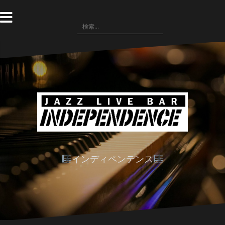
コ
ン
検
テ
索:
ン
ツ
へ
ス
キ
ッ
プ
インディペンデンス