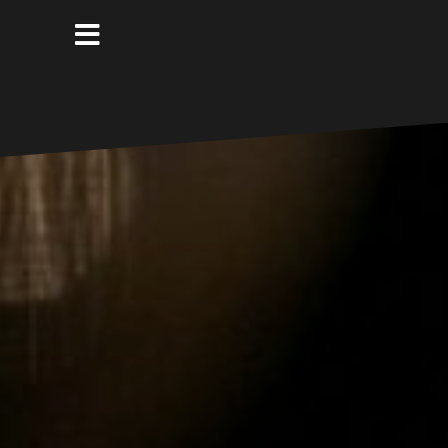
コ
ン
テ
ン
ツ
へ
ス
キ
ッ
プ