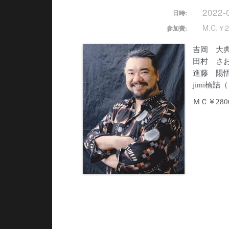
2022-
日時:
M.C.￥2
参加費:
吉岡 大
田村 さ
進藤 陽
jimi橋詰
ＭＣ￥280