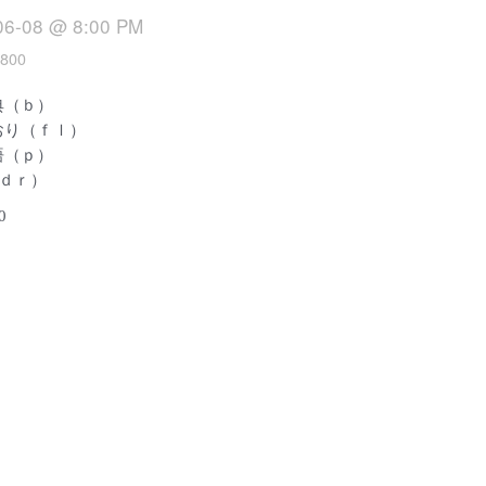
06-08 @ 8:00 PM
800
典（ｂ）
おり（ｆｌ）
悟（ｐ）
（ｄｒ）
0