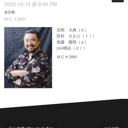
2023-10-12 @ 8:00 PM
参加費:
M.C.￥2800
吉岡 大典（ｂ）
田村 さおり（ｆｌ）
進藤 陽悟（ｐ）
jimi橋詰（ｄｒ）
ＭＣ￥2800
投