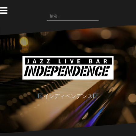
コ
ン
検
テ
索:
ン
ツ
へ
ス
キ
ッ
プ
インディペンデンス