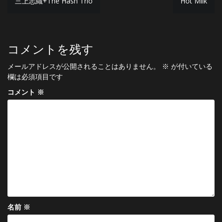
三上志織+The Hash Trio
Hot Milk
稿
ナ
ビ
コメントを残す
ゲ
メールアドレスが公開されることはありません。
※
が付いている
ー
欄は必須項目です
シ
コメント
※
ョ
ン
名前
※