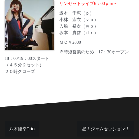
サンセットライブ6：00ｐｍ～
坂本 千恵（ｐ）
小林 宏衣（ｖｏ）
入船 裕次（ｗｂ）
坂本 貴啓（ｄｒ）
ＭＣ￥2800
※時短営業のため、17：30オープン
18：00/19：00スタート
（４５分２セット）
２０時クローズ
投
八木隆幸Trio
昼！ジャムセッション！
稿