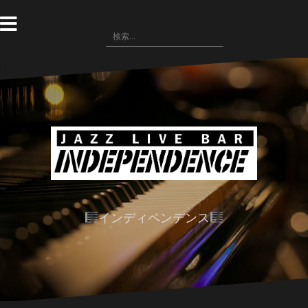
コ
ン
検
テ
索:
ン
ツ
へ
ス
キ
ッ
プ
インディペンデンス