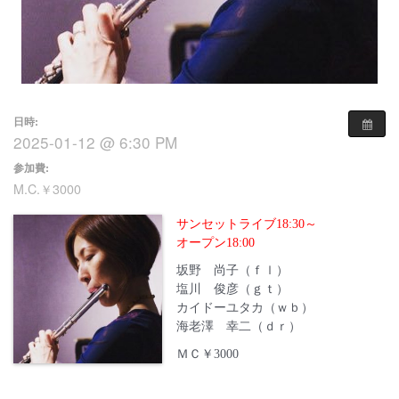
日時:
2025-01-12 @ 6:30 PM
参加費:
M.C.￥3000
サンセットライブ18:30～
オープン18:00
坂野 尚子（ｆｌ）
塩川 俊彦（ｇｔ）
カイドーユタカ（ｗｂ）
海老澤 幸二（ｄｒ）
ＭＣ￥3000