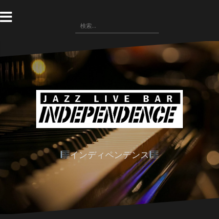
コ
ン
検
テ
索:
ン
ツ
へ
ス
キ
ッ
プ
インディペンデンス