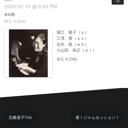
2020-02-15 @ 8:00 PM
参加費:
M.C.￥2500
堀江 敬子（ｐ）
江澤 茜（ａｓ）
吉木 稔（ｗｂ）
小山田 和正（ｄｒ）
ＭＣ￥2500
投
北條達子Trio
昼！ジャムセッション！
稿