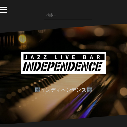
コ
ン
検
テ
索:
ン
ツ
へ
ス
キ
ッ
プ
インディペンデンス