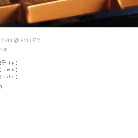
12-08 @ 8:00 PM
700
樹子（ｐ）
之（ｗｂ）
樹（ｄｒ）
0