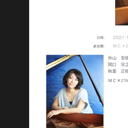
2021-
日時:
M.C.￥2
参加費:
外山 安
関口 宗
秋葉 正
ＭＣ￥270