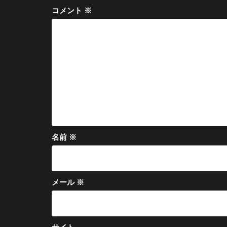
ー
コメント
※
シ
ョ
ン
名前
※
メール
※