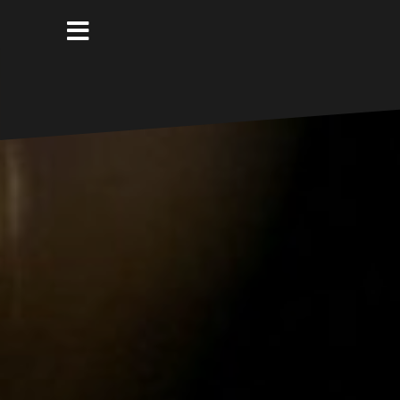
コ
ン
テ
ン
ツ
へ
ス
キ
ッ
プ