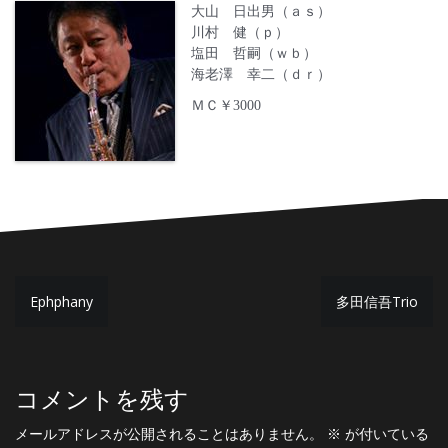
大山 日出男（ａｓ）
川村 健（ｐ）
塩田 哲嗣（ｗｂ）
海老澤 幸二（ｄｒ）
ＭＣ￥3000
投
Ephphany
多田信吾Trio
稿
ナ
ビ
コメントを残す
ゲ
メールアドレスが公開されることはありません。
※
が付いている