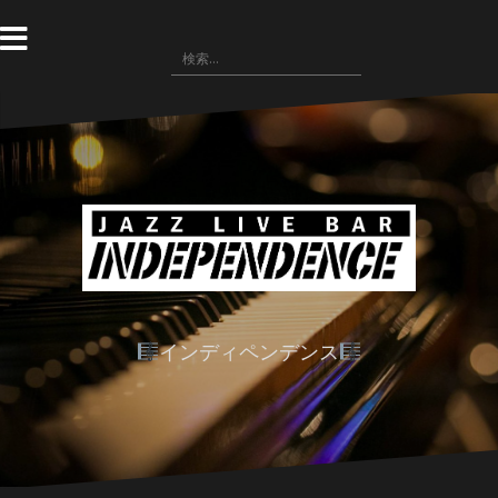
コ
ン
検
テ
索:
ン
ツ
へ
ス
キ
ッ
プ
インディペンデンス