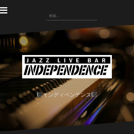
コ
ン
検
テ
索:
ン
ツ
へ
ス
キ
ッ
プ
インディペンデンス