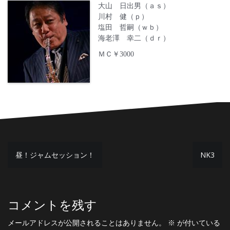
大山 日出男（ａｓ）
川村 健（ｐ）
塩田 哲嗣（ｗｂ）
海老澤 幸二（ｄｒ）
ＭＣ￥3000
投
昼！ジャムセッション！
NK3
稿
ナ
ビ
コメントを残す
ゲ
メールアドレスが公開されることはありません。
※
が付いている