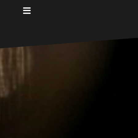
コ
ン
テ
ン
ツ
へ
ス
キ
ッ
プ