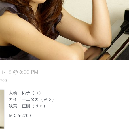
11-19 @ 8:00 PM
700
大橋 祐子（ｐ）
カイドーユタカ（ｗｂ）
秋葉 正樹（ｄｒ）
ＭＣ￥2700