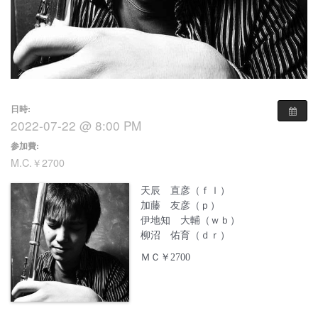
日時:
2022-07-22 @ 8:00 PM
参加費:
M.C.￥2700
天辰 直彦（ｆｌ）
加藤 友彦（ｐ）
伊地知 大輔（ｗｂ）
柳沼 佑育（ｄｒ）
ＭＣ￥2700