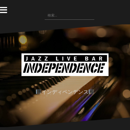
コ
ン
検
テ
索:
ン
ツ
へ
ス
キ
ッ
プ
インディペンデンス