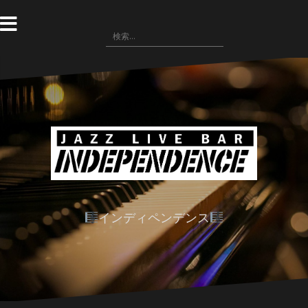
コ
ン
検
テ
索:
ン
ツ
へ
ス
キ
ッ
プ
インディペンデンス