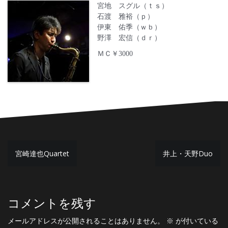
宮地 スグル（ｔｓ）
石渡 雅裕（ｐ）
伊東 佑季（ｗｂ）
野澤 宏信（ｄｒ）
ＭＣ￥3000
投
宮崎達也Quartet
井上・天野Duo
稿
ナ
ビ
コメントを残す
ゲ
メールアドレスが公開されることはありません。
※
が付いている