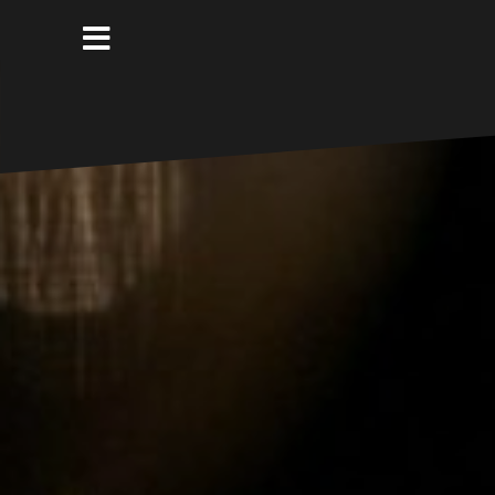
コ
ン
テ
ン
ツ
へ
ス
キ
ッ
プ