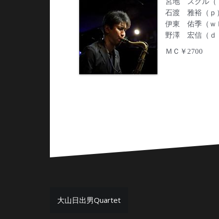
宮地 スグル（
石渡 雅裕（ｐ
伊東 佑季（ｗ
野澤 宏信（ｄ
ＭＣ￥2700
投
大山日出男Quartet
稿