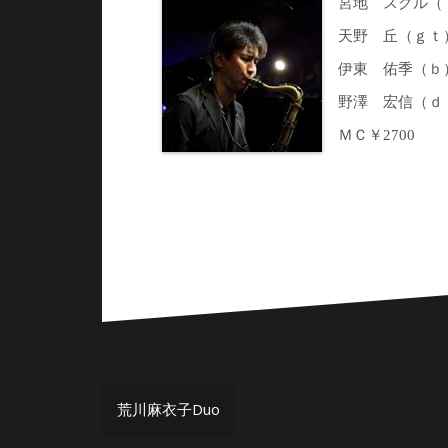
宮地 スグル（
天野 丘（ｇｔ
伊東 佑季（ｂ
野澤 宏信（ｄ
ＭＣ￥2700
投
荒川麻衣子Duo
稿