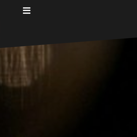
コ
ン
テ
ン
ツ
へ
ス
キ
ッ
プ