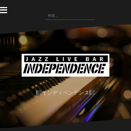
コ
ン
検
テ
索:
ン
ツ
へ
ス
キ
ッ
プ
インディペンデンス