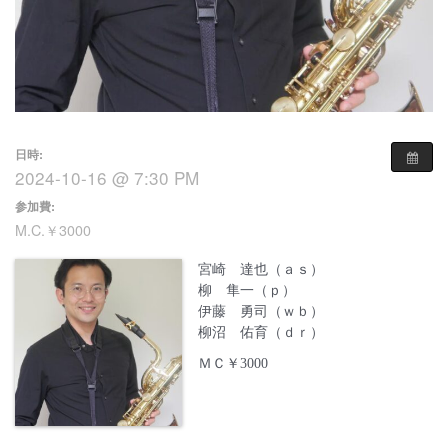
日時:
2024-10-16 @ 7:30 PM
参加費:
M.C.￥3000
宮崎 達也（ａｓ）
柳 隼一（ｐ）
伊藤 勇司（ｗｂ）
柳沼 佑育（ｄｒ）
ＭＣ￥3000