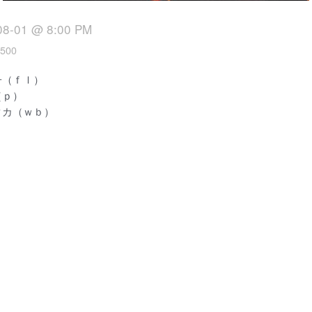
08-01 @ 8:00 PM
500
子（ｆｌ）
（ｐ）
タカ（ｗｂ）