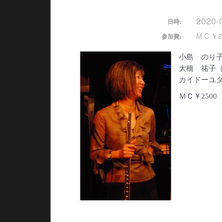
2020-
日時:
M.C.￥2
参加費:
小島 のり
大橋 祐子
カイドーユ
ＭＣ￥2500