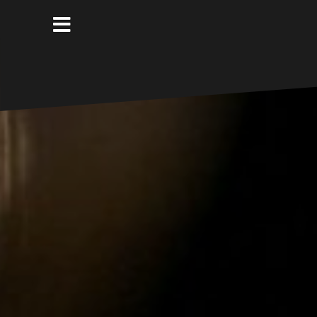
コ
ン
テ
ン
ツ
へ
ス
キ
ッ
プ