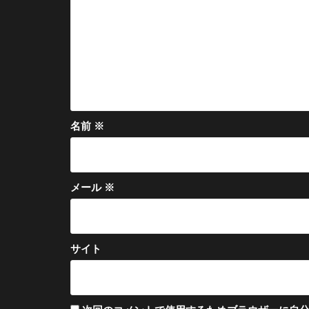
ン
名前
※
メール
※
サイト