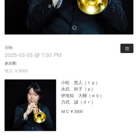
日時:
2025-03-05 @ 7:30 PM
参加費:
M.C.￥3000
小松 悠人（ｔｐ）
永武 幹子（ｐ）
伊地知 大輔（ｗｂ）
力武 誠（ｄｒ）
ＭＣ￥3000