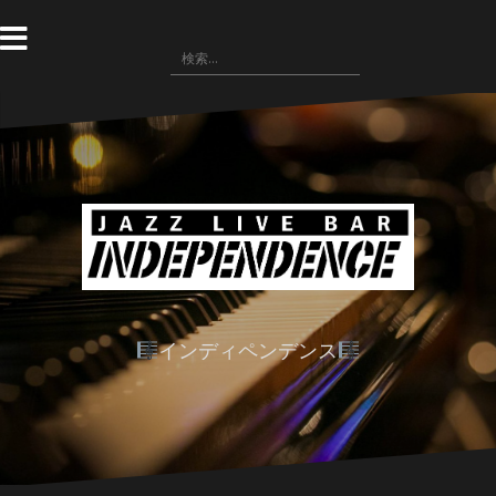
コ
ン
検
テ
索:
ン
ツ
へ
ス
キ
ッ
プ
インディペンデンス