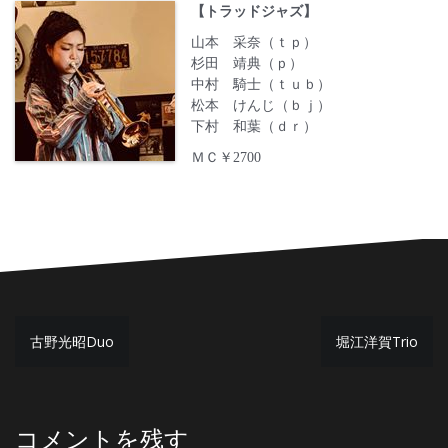
【トラッドジャズ】
山本 采奈（ｔｐ）
杉田 靖典（ｐ）
中村 騎士（ｔｕｂ）
松本 けんじ（ｂｊ）
下村 和葉（ｄｒ）
ＭＣ￥2700
投
古野光昭Duo
堀江洋賀Trio
稿
ナ
ビ
コメントを残す