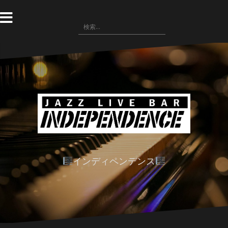
コ
ン
検
テ
索:
ン
ツ
へ
ス
キ
ッ
プ
インディペンデンス