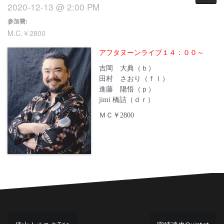
2020-12-13 @ 2:00 PM
参加費:
M.C.￥2800
アフタヌーンライブ１４：００～
吉岡 大典（ｂ）
田村 さおり（ｆｌ）
進藤 陽悟（ｐ）
jimi 橋詰（ｄｒ）
ＭＣ￥2800
投