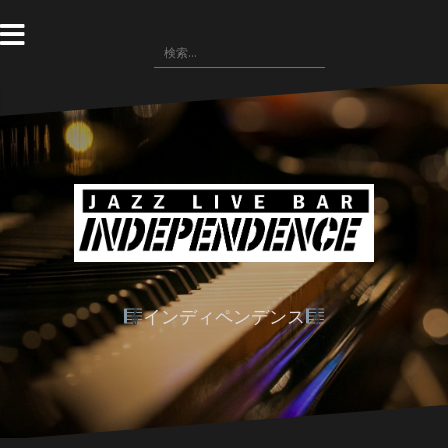
コ
ン
検
テ
索:
ン
ツ
へ
ス
キ
ッ
プ
インディペンデンス