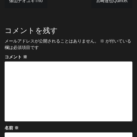
俵山ナオユキTrio
宮崎達也Quintet
稿
ナ
ビ
コメントを残す
ゲ
メールアドレスが公開されることはありません。
※
が付いている
ー
欄は必須項目です
シ
コメント
※
ョ
ン
名前
※