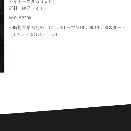
カイドーユタカ（ｗｂ）
野村 綾乃（ｄｒ）
ＭＣ￥2700
※時短営業のため、17：30オープン18：00/19：00スタート
（1セット45分ステージ）