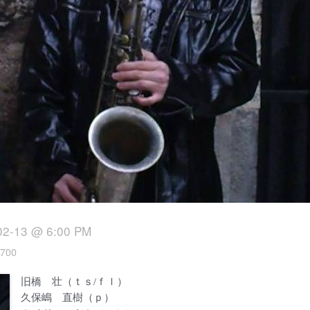
02-13 @ 6:00 PM
700
旧橋 壮（ｔｓ/ｆｌ）
久保嶋 直樹（ｐ）