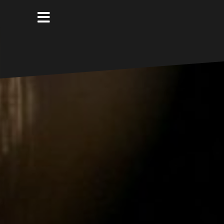
コ
ン
テ
ン
ツ
へ
ス
キ
ッ
プ