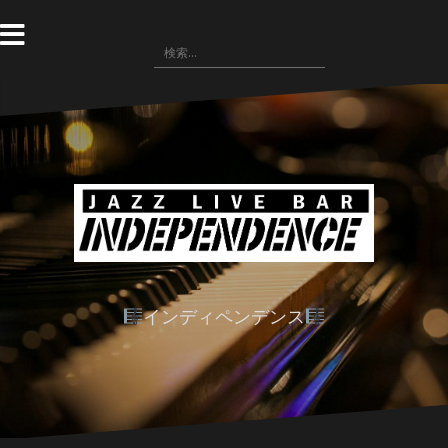
コ
ン
検
テ
索:
ン
ツ
へ
ス
キ
ッ
プ
インディペンデンス