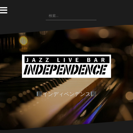
コ
ン
検
テ
索:
ン
ツ
へ
ス
キ
ッ
プ
インディペンデンス