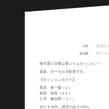
2023-
日時:
M.C.￥2
参加費:
毎月第三日曜は昼ジャムセッション！
楽器、ボーカル大歓迎です。
【セッションホスト】
荒武 裕一朗（ｐ）
多田 信吾（ｗｂ）
公手 徹太郎（ｄｒ）
ＭＣ￥2000（見学のみ￥1000）