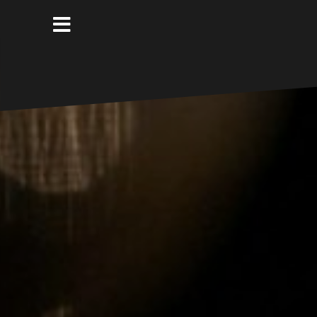
コ
ン
テ
ン
ツ
へ
ス
キ
ッ
プ