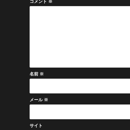
コメント
※
シ
ョ
ン
名前
※
メール
※
サイト