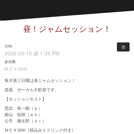
昼！ジャムセッション！
日時:
2026-03-15 @ 1:30 PM
参加費:
M.C.￥3000
毎月第三日曜は昼ジャムセッション！
楽器、ボーカル大歓迎です。
【セッションホスト】
荒武 裕一朗（ｐ）
南山 拓朗（ｗｂ）
公手 徹太郎（ｄｒ）
ＭＣ￥3000（税込み１ドリンク付き）