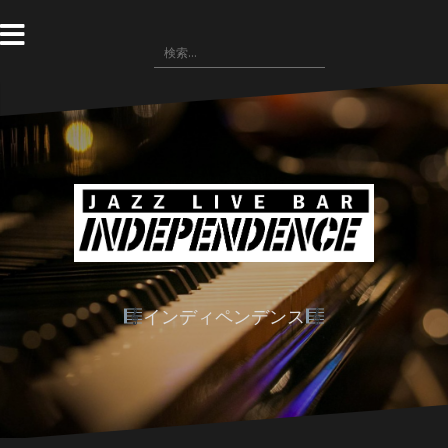
コ
ン
検
テ
索:
ン
ツ
へ
ス
キ
ッ
プ
インディペンデンス