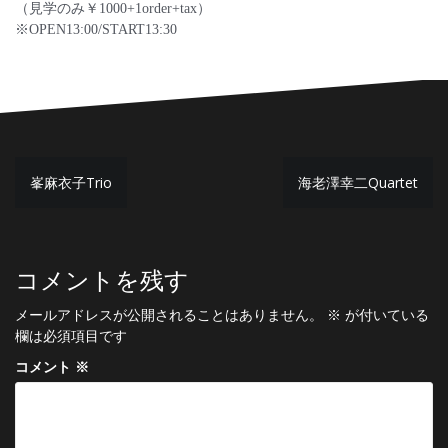
（見学のみ￥1000+1order+tax）
※OPEN13:00/START13:30
投
峯麻衣子Trio
海老澤幸二Quartet
稿
ナ
ビ
コメントを残す
ゲ
メールアドレスが公開されることはありません。
※
が付いている
ー
欄は必須項目です
シ
コメント
※
ョ
ン