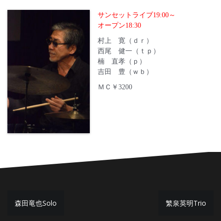
サンセットライブ19:00～
オープン18:30
村上 寛（ｄｒ）
西尾 健一（ｔｐ）
楠 直孝（ｐ）
吉田 豊（ｗｂ）
ＭＣ￥3200
投
森田竜也Solo
繁泉英明Trio
稿