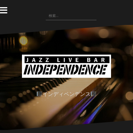
コ
ン
検
テ
索:
ン
ツ
へ
ス
キ
ッ
プ
インディペンデンス