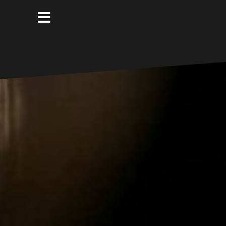
コ
ン
テ
ン
ツ
へ
ス
キ
ッ
プ