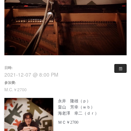
日時:
2021-12-07 @ 8:00 PM
参加費:
M.C.￥2700
永井 隆雄（ｐ）
畠山 芳幸（ｗｂ）
海老澤 幸二（ｄｒ）
ＭＣ￥2700