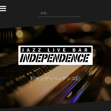
コ
ン
検
テ
索:
ン
ツ
へ
ス
キ
ッ
プ
インディペンデンス