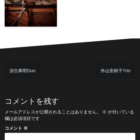
投
須古典明Duo
外山安樹子Trio
稿
ナ
ビ
コメントを残す
ゲ
メールアドレスが公開されることはありません。
※
が付いている
ー
欄は必須項目です
シ
コメント
※
ョ