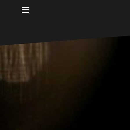
コ
ン
テ
ン
ツ
へ
ス
キ
ッ
プ