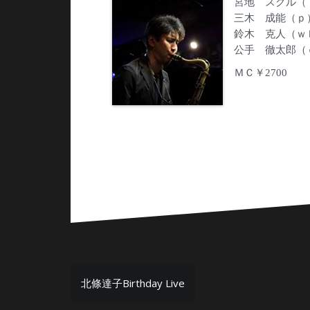
宮地 スグル（
三木 成能（ｐ
鈴木 克人（ｗ
公手 徹太郎（
ＭＣ￥2700
投
北條達子Birthday Live
稿