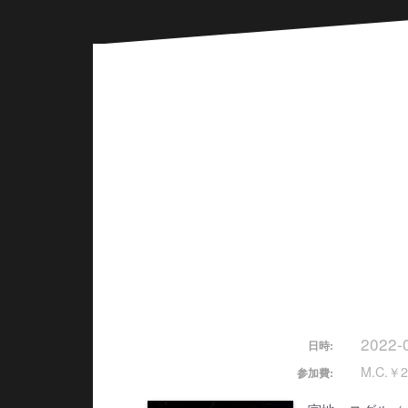
2022-
日時:
M.C.￥2
参加費: