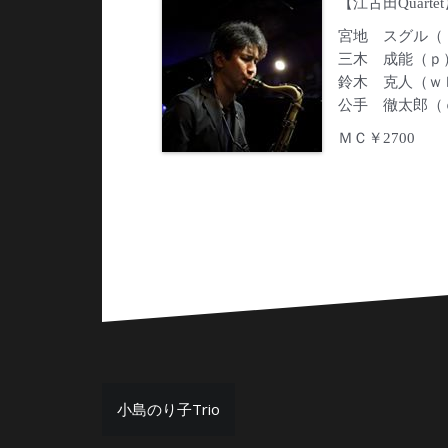
【江古田Quarte
宮地 スグル（
三木 成能（ｐ
鈴木 克人（ｗ
公手 徹太郎（
ＭＣ￥2700
投
小島のり子Trio
稿