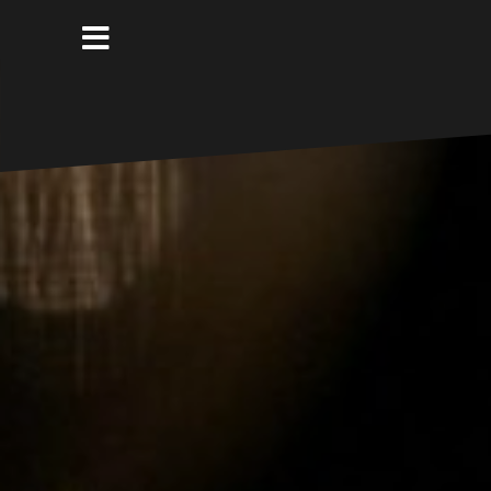
コ
ン
テ
ン
ツ
へ
ス
キ
ッ
プ