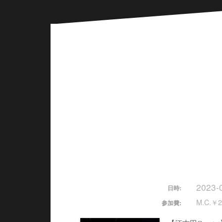
2023-
日時:
M.C.￥2
参加費: