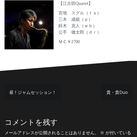
【江古田Quartet】
宮地 スグル（ｔｓ）
三木 成能（ｐ）
鈴木 克人（ｗｂ）
公手 徹太郎（ｄｒ）
ＭＣ￥2700
投
昼！ジャムセッション！
貴・貴Duo
稿
ナ
ビ
コメントを残す
ゲ
メールアドレスが公開されることはありません。
※
が付いている