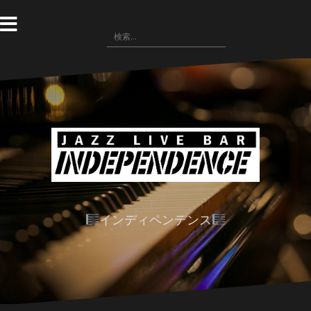
コ
ン
検
テ
索:
ン
ツ
へ
ス
キ
ッ
プ
インディペンデンス