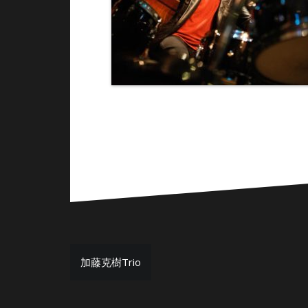
投
加藤克樹Trio
稿
ナ