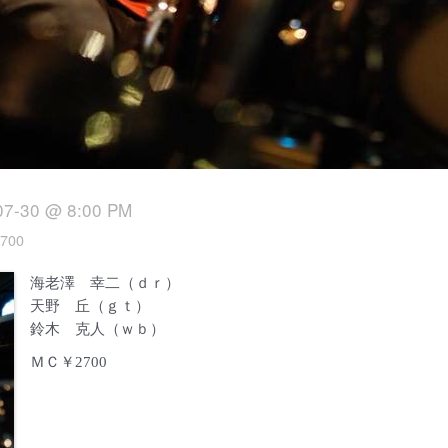
07-30 @ 8:00 PM
700
海老澤 幸二（ｄｒ）
天野 丘（ｇｔ）
鈴木 克人（ｗｂ）
ＭＣ￥2700