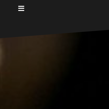
コ
ン
テ
ン
ツ
へ
ス
キ
ッ
プ