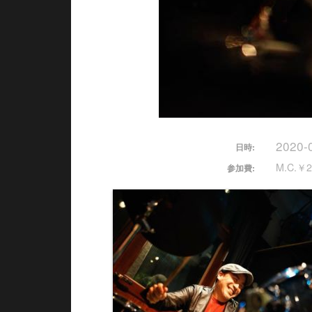
2020-
日時:
M.C.￥2
参加費: